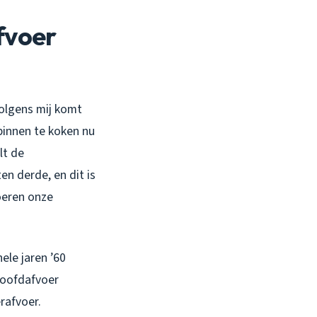
fvoer
olgens mij komt
binnen te koken nu
lt de
en derde, en dit is
oeren onze
nele jaren ’60
hoofdafvoer
rafvoer.