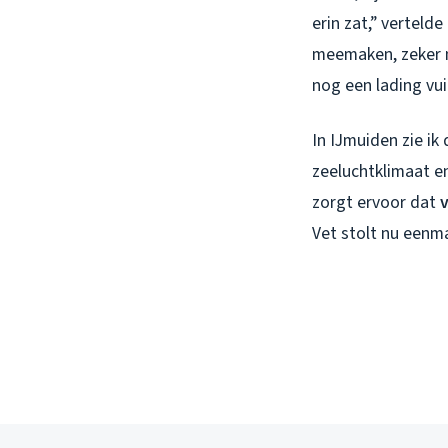
erin zat,” verteld
meemaken, zeker 
nog een lading vui
In IJmuiden zie ik
zeeluchtklimaat e
zorgt ervoor dat
Vet stolt nu eenma