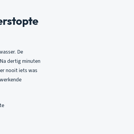
verstopte
twasser. De
. Na dertig minuten
er nooit iets was
 werkende
te