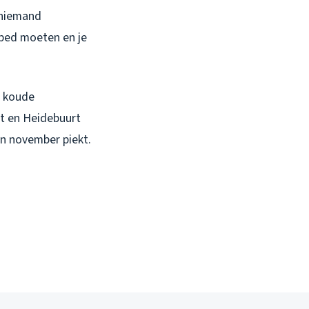
e niemand
bed moeten en je
s koude
rt en Heidebuurt
en november piekt.