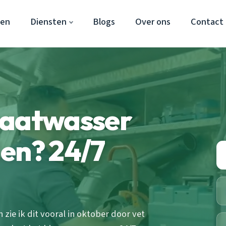
den
Diensten
Blogs
Over ons
Contact
vaatwasser
en? 24/7
zie ik dit vooral in oktober door vet