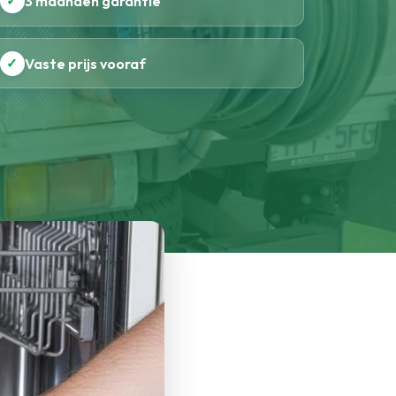
✓
3 maanden garantie
✓
Vaste prijs vooraf