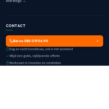
Alle blogs →
CONTACT
Bel nu 085 019 54 90
Dag en nacht bereikbaar, ook in het weekend
Altijd een gratis, vrijblijvende offerte
Werkzaam in IJmuiden en omstreken
© 2002–2026
Ontstoppen IJmuiden
· KvK 83265392 · BTW NL862800328B01
Algemene voorwaarden
·
Privacy
·
Cookies
·
Disclaimer
·
Sitemap