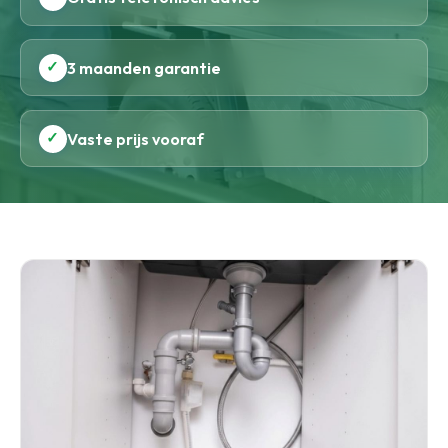
✓
3 maanden garantie
✓
Vaste prijs vooraf