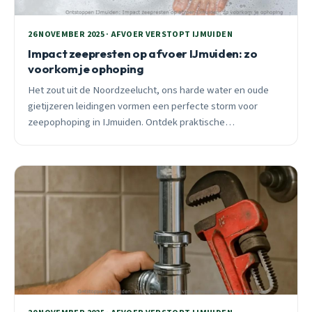
26 NOVEMBER 2025 · AFVOER VERSTOPT IJMUIDEN
Impact zeepresten op afvoer IJmuiden: zo
voorkom je ophoping
Het zout uit de Noordzeelucht, ons harde water en oude
gietijzeren leidingen vormen een perfecte storm voor
zeepophoping in IJmuiden. Ontdek praktische
preventietips en wanneer je 24/7 spoedhulp nodig hebt.