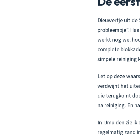
De eerst
Dieuwertje uit de
probleempje”. Haa
werkt nog wel hoo
complete blokkade
simpele reiniging
Let op deze waars
verdwijnt het uite
die terugkomt door
na reiniging. En n
In IJmuiden zie ik
regelmatig zand i