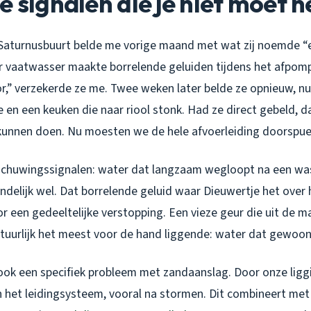
e signalen die je niet moet 
 Saturnusbuurt belde me vorige maand met wat zij noemde “e
r vaatwasser maakte borrelende geluiden tijdens het afpomp
r,” verzekerde ze me. Twee weken later belde ze opnieuw, n
 en een keuken die naar riool stonk. Had ze direct gebeld, 
 kunnen doen. Nu moesten we de hele afvoerleiding doorspue
chuwingssignalen: water dat langzaam wegloopt na een was
indelijk wel. Dat borrelende geluid waar Dieuwertje het over h
 een gedeeltelijke verstopping. Een vieze geur die uit de m
atuurlijk het meest voor de hand liggende: water dat gewoon b
 ook een specifiek probleem met zandaanslag. Door onze ligg
n het leidingsysteem, vooral na stormen. Dit combineert met