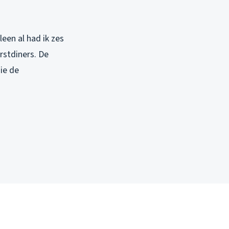
een al had ik zes
rstdiners. De
ie de