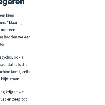
negeren
en klein
en. “Maar hij
u met een
dan hadden we een
len.
cyclus, ook al
ad, dat is lucht
achine komt, zelfs
lijft staan.
ing krijgen we
 vet en zeep tot