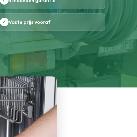
✓
3 maanden garantie
✓
Vaste prijs vooraf