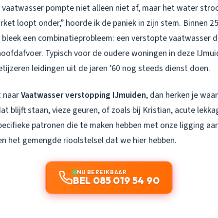
jn vaatwasser pompte niet alleen niet af, maar het water str
arket loopt onder,” hoorde ik de paniek in zijn stem. Binnen 2
et bleek een combinatieprobleem: een verstopte vaatwasser d
hoofdafvoer. Typisch voor de oudere woningen in deze IJmui
etijzeren leidingen uit de jaren ’60 nog steeds dienst doen.
t naar
Vaatwasser verstopping IJmuiden
, dan herken je waar
at blijft staan, vieze geuren, of zoals bij Kristian, acute lekka
specifieke patronen die te maken hebben met onze ligging aa
n het gemengde rioolstelsel dat we hier hebben.
NU BEREIKBAAR
BEL 085 019 54 90