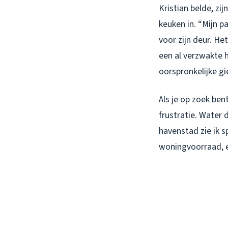
Kristian belde, zi
keuken in. “Mijn p
voor zijn deur. H
een al verzwakte 
oorspronkelijke gi
Als je op zoek ben
frustratie. Water d
havenstad zie ik 
woningvoorraad, e