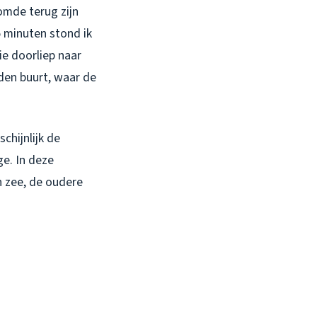
oomde terug zijn
5 minuten stond ik
ie doorliep naar
den buurt, waar de
schijnlijk de
ge. In deze
n zee, de oudere