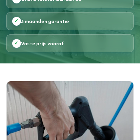
✓
3 maanden garantie
✓
Vaste prijs vooraf