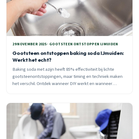
29 NOVEMBER 2025 · GOOTSTEEN ONTSTOPPEN IJMUIDEN
Gootsteen ontstoppen baking soda IJmuiden:
Werkt het echt?
Baking soda met azijn heeft 85% effectiviteit bij lichte
gootsteenontstoppingen, maar timing en techniek maken
het verschil. Ontdek wanneer DIY werkt en wanneer
professionele hulp nodig is, vooral tijdens de IJmuidse
herfst met vetstolling onder 15 graden.