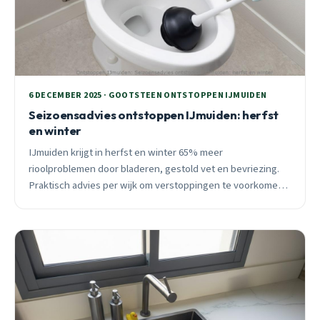
6 DECEMBER 2025 · GOOTSTEEN ONTSTOPPEN IJMUIDEN
Seizoensadvies ontstoppen IJmuiden: herfst
en winter
IJmuiden krijgt in herfst en winter 65% meer
rioolproblemen door bladeren, gestold vet en bevriezing.
Praktisch advies per wijk om verstoppingen te voorkomen,
met directe hulp bij noodsituaties.